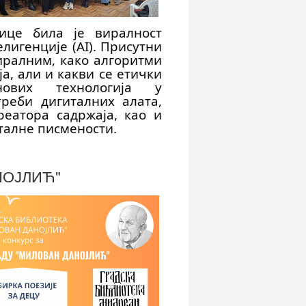
ице била је виралност
игенције (AI). Присутни
иралним, како алгоритми
, али и какви се етички
ових технологија у
реби дигиталних алата,
реатора садржаја, као и
италне писмености.
НОЈЛИЋ"