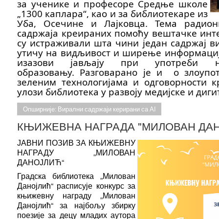
за ученике и професоре Средње школе
„1300 каплара“, као и за библиотекаре из
Уба, Осечине и Лајковца. Тема радион
садржаја креираних помоћу вештачке интел
су истраживали шта чини један садржај в
утичу на видљивост и ширење информација
изазови јављају при употреби н
образовању. Разговарано је и о злоупот
зеленим технологијама и одговорности к
улози библиотека у развоју медијске и диг
Опширније: Вирални садржаји керирани са АI
КЊИЖЕВНА НАГРАДА "МИЛОВАН ДА
ЈАВНИ ПОЗИВ ЗА КЊИЖЕВНУ
НАГРАДУ „МИЛОВАН
ДАНОЈЛИЋ“
Градска библиотека „Милован
Данојлић“ расписује конкурс за
књижевну награду „Милован
Данојлић“ за најбољу збирку
поезије за децу младих аутора