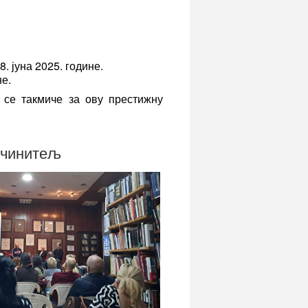
. јуна 2025. године.
не.
 се такмиче за ову престижну
очинитељ