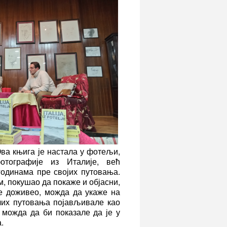
ва књига је настала у фотељи,
отографије из Италије, већ
годинама пре својих путовања.
м, покушао да покаже и објасни,
је доживео, можда да укаже на
шлих путовања појављивале као
 можда да би показале да је у
.