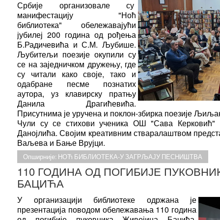
Србије организовале су
манифестацију "Ноћ
библиотека" обележавајући
јубилеј 200 година од рођења
Б.Радичевића и С.М. Љубише.
Љубитељи поезије окупили су
се на заједничком дружењу, где
су читали како своје, тако и
одабране песме познатих
аутора, уз клавирску пратњу
Данила Драгићевића.
Присутнима је уручена и поклон-збирка поезије Љиља
Чули су се стихови ученика ОШ "Сава Керковић"
Данојлића. Својим креативним стваралаштвом предста
Ваљева и Бање Врујци.
Опширније: НОЋ БИБЛИОТЕКА-У ЗАГРЉАЈУ ПЕСНИШТВА
110 ГОДИНА ОД ПОГИБИЈЕ ПУКОВН
БАЦИЋА
У организацији библиотеке одржана је
презентација поводом обележавања 110 година
од погибије пуковника Живојина Бачића.