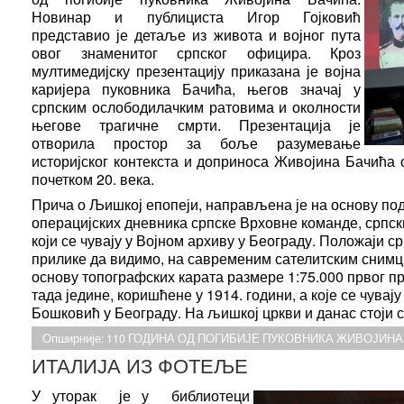
Новинар и публициста Игор Гојковић
представио је детаље из живота и војног пута
овог знаменитог српског официра. Кроз
мултимедијску презентацију приказана је војна
каријера пуковника Бачића, његов значај у
српским ослободилачким ратовима и околности
његове трагичне смрти. Презентација је
отворила простор за боље разумевање
историјског контекста и доприноса Живојина Бачића
почетком 20. века.
Прича о Љишкој епопеји, направљена је на основу по
операцијских дневника српске Врховне команде, српски
који се чувају у Војном архиву у Београду. Положаји с
прилике да видимо, на савременим сателитским снимц
основу топографских карата размере 1:75.000 првог пре
тада једине, коришћене у 1914. години, а које се чува
Бошковић у Београду. На љишкој цркви и данас стоји с
Опширније: 110 ГОДИНА ОД ПОГИБИЈЕ ПУКОВНИКА ЖИВОЈИН
ИТАЛИЈА ИЗ ФОТЕЉЕ
У уторак је у библиотеци