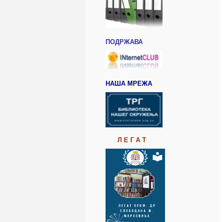
ПОДРЖАВА
НАША МРЕЖА
Л Е Г А Т