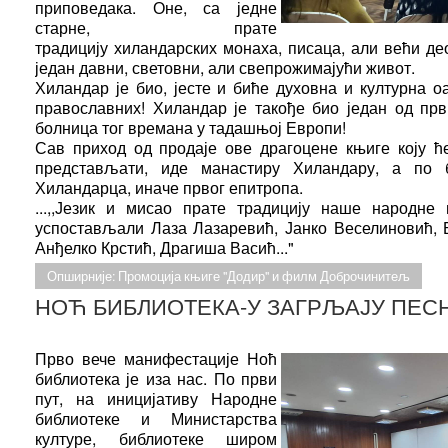
приповедака. Оне, са једне
старне, прате
традицију
хиландарских монаха, писаца, али већи де
један давни, световни, али свепрожимајући
живот.
Хиландар је био, јесте и биће духовна и културна о
православних! Хиландар је такође био један од прв
болница тог времана у тадашњој Европи!
Сав приход од продаје ове драгоцене књиге коју 
представљати, иде манастиру Хиландару, а по б
Хиландарца, иначе првог епитропа.
...,,Језик и мисао прате традицију наше народне 
успостављали Лаза Лазаревић, Јанко Веселиновић, 
Анђелко Крстић, Драгиша Васић..."
Опширније: Промоција књиге "Додир" и филм Доброчинитељ
НОЋ БИБЛИОТЕКА-У ЗАГРЉАЈУ ПЕС
Прво вече манифестације Ноћ
библиотека је иза нас. По први
пут, на иницијативу Народне
библиотеке и Министарства
културе, библиотеке широм