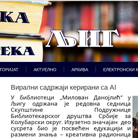
ТОРИЈАТ
АКТУЕЛНО
АРХИВА
ЕЛЕКТРОНСКИ 
Вирални садржаји керирани са АI
У библиотеци „Милован Данојлић“ у
Љигу одржана је редовна седница
Скупштине Подружнице
Библиотекарског друштва Србије за
Колубарски округ. Изузетно значајан део
сусрета био је посвећен едукацији и
размени знања – креативна радионица