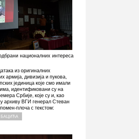
 одбрани националних интереса
датака из оригиналних
х армија, дивизија и пукова,
рпских јединица које смо имали
има, идентификовани су на
мера Србије, које су и, као
ју у архиву ВГИ генерал Стеван
помен-плоча с текстом:
А БАЦИЋА