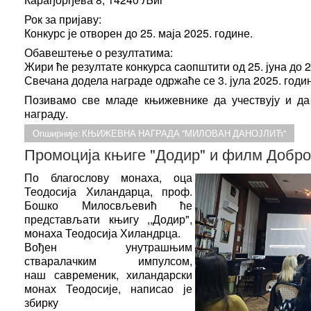
Рок за пријаву:
Конкурс је отворен до 25. маја 2025. године.
Обавештење о резултатима:
Жири ће резултате конкурса саопштити од 25. јуна до 28
Свечана додела награде одржаће се 3. јула 2025. годи
Позивамо све младе књижевнике да учествују и да
награду.
Опширније: КЊИЖЕВНА НАГРАДА "МИЛОВАН ДАНОЈЛИЋ"
Промоција књиге "Додир" и филм Добр
По благослову монаха, оца
Теодосија Хиландарца, проф.
Бошко Милосвљевић ће
представљати књигу ,,Додир",
монаха Теодосија Хиландрца.
Вођен унутрашњим
стваралачким импулсом,
наш
савременик, хиландарски
монах Теодосије, написао је
збирку