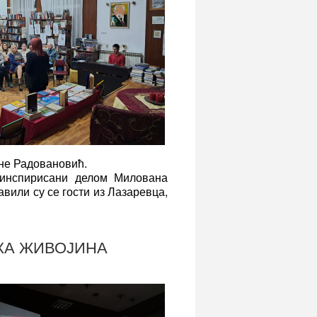
не Радовановић.
 инспирисани делом Милована
вили су се гости из Лазаревца,
ИКА ЖИВОЈИНА