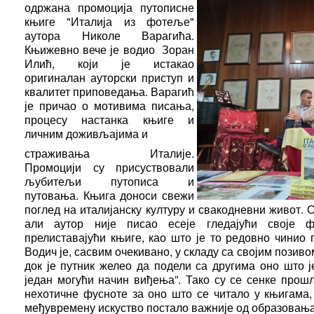
одржана промоција путописне
књиге "Италија из фотеље"
аутора Николе Варагића.
Књижевно вече ј
е водио
Зоран
Илић, који је истакао
оригиналан ауторски приступ и
квалитет приповедања. Варагић
је причао о мотивима писања,
процесу настанка књиге и
личним доживљајим
а и
страживања Италије.
Промоцији су присуствовали
љубитељи путописа и
путовања. Књига доноси свежи
поглед на италијанску културу и свакодневни живот.
О
али аутор није писао есеје гледајући своје ф
прелиставајући књиге, као што је то редовно чинио 
Водич је, сасвим очекивано, у складу са својим позиво
док је путник желео да подели са другима оно што 
један могући начин виђења”. Тако су се сенке про
нехотичне фусноте за оно што се читало у књигама,
међувремену искуство постало важније од образовања