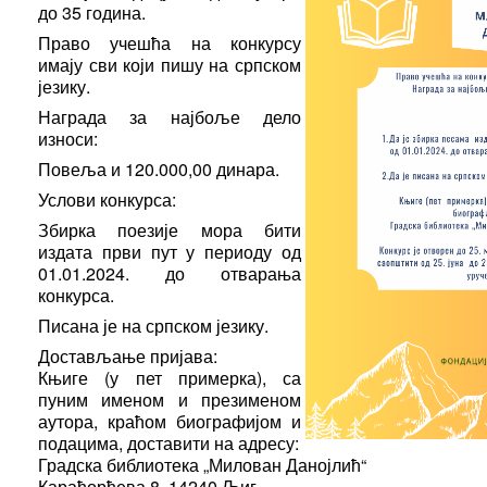
до 35 година.
Право учешћа на конкурсу
имају сви који пишу на српском
језику.
Награда за најбоље дело
износи:
Повеља и 120.000,00 динара.
Услови конкурса:
Збирка поезије мора бити
издата први пут у периоду од
01.01.2024. до отварања
конкурса.
Писана је на српском језику.
Достављање пријава:
Књиге (у пет примерка), са
пуним именом и презименом
аутора, краћом биографијом и
подацима, доставити на адресу:
Градска библиотека „Милован Данојлић“
Карађорђева 8, 14240 Љиг