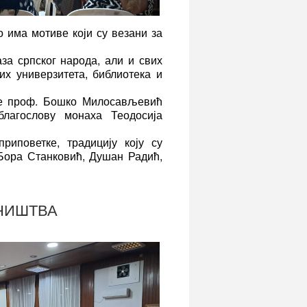
о има мотиве који
су везани за
аза српског народа, али и свих
их универзитета, библиотека и
ће проф. Бошко Милосављевић
лагослову монаха Теодосија
приповетке, традицију коју су
Бора Станковић, Душан Радић,
НИШТВА