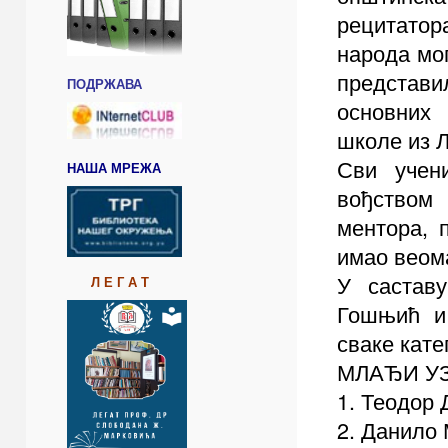
рецитато
народа мог”
представи
ПОДРЖАВА
основни
школе из 
Сви учен
НАША МРЕЖА
вођств
ментора, 
имао веома
У састав
Л Е Г А Т
Гошњић и 
сваке кате
МЛАЂИ УЗ
1. Теодор 
2. Данило 