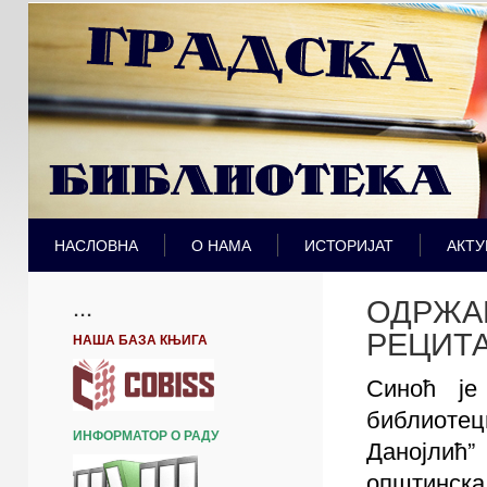
НАСЛОВНА
О НАМА
ИСТОРИЈАТ
АКТУ
ОДРЖА
...
РЕЦИТ
НАША БАЗА КЊИГА
Синоћ је
библиоте
ИНФОРМАТОР О РАДУ
Данојли
општинс