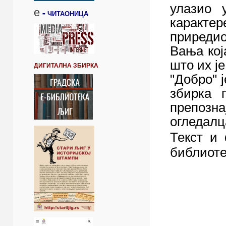
улазио 
е
-
ЧИТАОНИЦА
каракте
приредио
Вања кој
што их ј
ДИГИТАЛНА ЗБИРКА
"Добро" ј
збирка 
препозна
огледалца
Текст и
библиоте