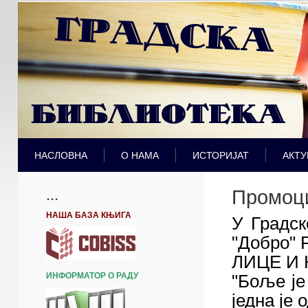
НАСЛОВНА
О НАМА
ИСТОРИЈАТ
АКТУ
Промоци
...
НАША БАЗА КЊИГА
У Градск
"Добро" 
ЛИЦЕ И
ИНФОРМАТОР О РАДУ
"Боље је
једна је 