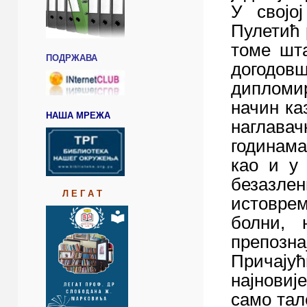
У својо
Пулетић 
томе шта
ПОДРЖАВА
догодо
дипломир
начин ка
НАША МРЕЖА
наглава
годинама
као и у 
безазле
Л Е Г А Т
истоврем
болни, 
препозна
Причају
најновиј
само тал