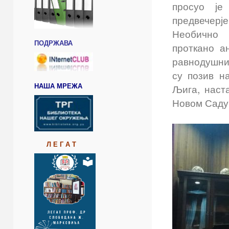
просуо је
предвечерје
Необично
ПОДРЖАВА
проткано а
равнодушни
су позив н
НАША МРЕЖА
Љига, наста
Новом Саду,
Л Е Г А Т