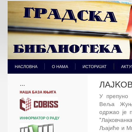
НАСЛОВНА
О НАМА
ИСТОРИЈАТ
АКТУ
ЛАЈKО
...
НАША БАЗА КЊИГА
У препуно 
Веља Жуњи
одржао је 
ИНФОРМАТОР О РАДУ
"Лајковчан
Љајиће и М