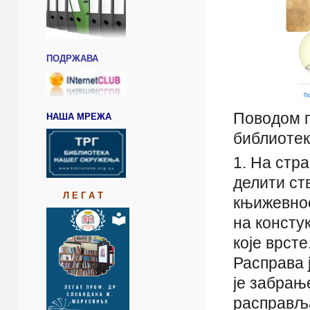
ПОДРЖАВА
Поводом п
НАША МРЕЖА
библиотек
1. На стр
делити ст
Л Е Г А Т
књижевнос
на консту
које врсте
Расправа 
је забрањ
расправља