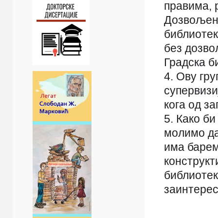
правима, 
Дозвољен
библиотек
без дозво
Градска б
4. Ову гр
супервизи
кога од з
5. Како б
молимо да
има барем
конструкт
библиотек
заинтерес