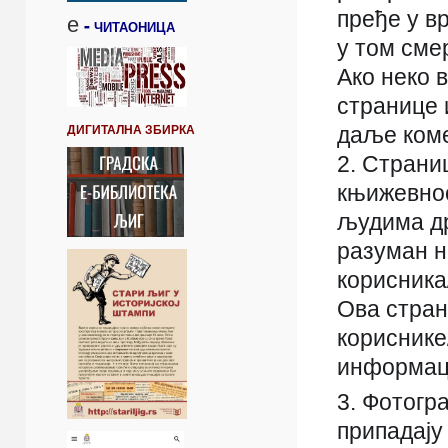
пређе
у в
е
-
ЧИТАОНИЦА
у том сме
Ако неко 
странице 
ДИГИТАЛНА ЗБИРКА
даље ком
2. Страни
књижевнос
људима др
разуман н
корисника
Ова стран
кориснике
информаци
3. Фотогр
припадају