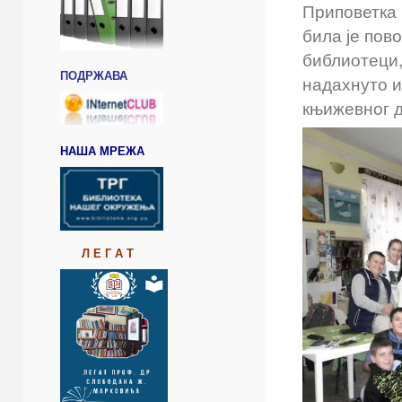
Приповетка
била је пово
библиотеци,
ПОДРЖАВА
надахнуто и
књижевног д
НАША МРЕЖА
Л Е Г А Т